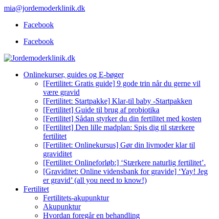
mia@jordemoderklinik.dk
Facebook
Facebook
Onlinekurser, guides og E-bøger
[Fertilitet: Gratis guide] 9 gode trin når du gerne vil
være gravid
[Fertilitet: Startpakke] Klar-til baby -Startpakken
[Fertilitet] Guide til brug af probiotika
[Fertilitet] Sådan styrker du din fertilitet med kosten
[Fertilitet] Den lille madplan: Spis dig til stærkere
fertilitet
[Fertilitet: Onlinekursus] Gør din livmoder klar til
graviditet
[Fertilitet: Onlineforløb:] ‘Stærkere naturlig fertilitet’.
[Graviditet: Online vidensbank for gravide] ‘Yay! Jeg
er gravid’ (all you need to know!)
Fertilitet
Fertilitets-akupunktur
Akupunktur
Hvordan foregår en behandling