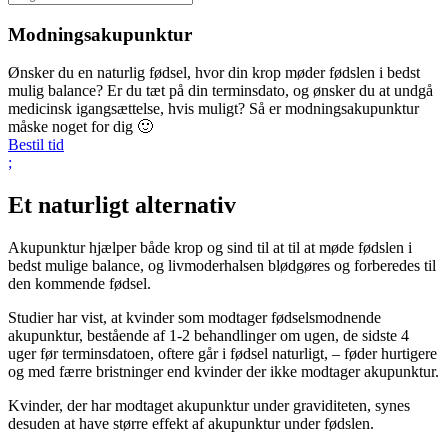
Modningsakupunktur
Ønsker du en naturlig fødsel, hvor din krop møder fødslen i bedst
mulig balance? Er du tæt på din terminsdato, og ønsker du at undgå
medicinsk igangsættelse, hvis muligt? Så er modningsakupunktur
måske noget for dig 🙂
Bestil tid
;
Et naturligt alternativ
Akupunktur hjælper både krop og sind til at til at møde fødslen i
bedst mulige balance, og livmoderhalsen blødgøres og forberedes til
den kommende fødsel.
Studier har vist, at kvinder som modtager fødselsmodnende
akupunktur, bestående af 1-2 behandlinger om ugen, de sidste 4
uger før terminsdatoen, oftere går i fødsel naturligt, – føder hurtigere
og med færre bristninger end kvinder der ikke modtager akupunktur.
Kvinder, der har modtaget akupunktur under graviditeten, synes
desuden at have større effekt af akupunktur under fødslen.