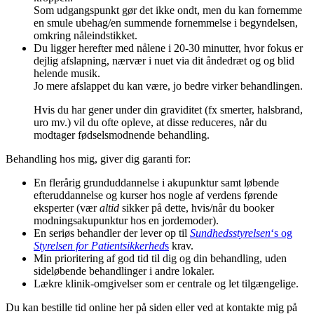
Som udgangspunkt gør det ikke ondt, men du kan fornemme
en smule ubehag/en summende fornemmelse i begyndelsen,
omkring nåleindstikket.
Du ligger herefter med nålene i 20-30 minutter, hvor fokus er
dejlig afslapning, nærvær i nuet via dit åndedræt og og blid
helende musik.
Jo mere afslappet du kan være, jo bedre virker behandlingen.
Hvis du har gener under din graviditet (fx smerter, halsbrand,
uro mv.) vil du ofte opleve, at disse reduceres, når du
modtager fødselsmodnende behandling.
Behandling hos mig, giver dig garanti for:
En flerårig grunduddannelse i akupunktur samt løbende
efteruddannelse og kurser hos nogle af verdens førende
eksperter (vær
altid
sikker på dette, hvis/når du booker
modningsakupunktur hos en jordemoder).
En seriøs behandler der lever op til
Sundhedsstyrelsen
‘s og
Styrelsen for Patientsikkerhed
s
krav.
Min prioritering af god tid til dig og din behandling, uden
sideløbende behandlinger i andre lokaler.
Lækre klinik-omgivelser som er centrale og let tilgængelige.
Du kan bestille tid online her på siden eller ved at kontakte mig på