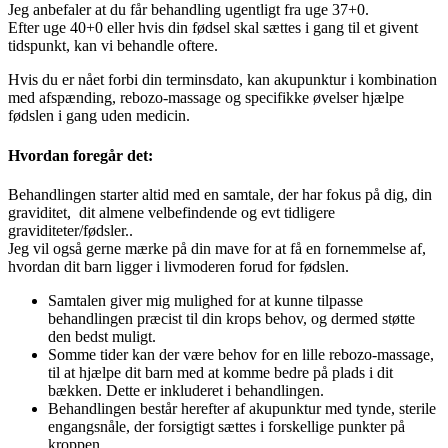
Jeg anbefaler at du får behandling ugentligt fra uge 37+0.
Efter uge 40+0 eller hvis din fødsel skal sættes i gang til et givent
tidspunkt, kan vi behandle oftere.
Hvis du er nået forbi din terminsdato, kan akupunktur i kombination
med afspænding, rebozo-massage og specifikke øvelser hjælpe
fødslen i gang uden medicin.
Hvordan foregår det:
Behandlingen starter altid med en samtale, der har fokus på dig, din
graviditet, dit almene velbefindende og evt tidligere
graviditeter/fødsler..
Jeg vil også gerne mærke på din mave for at få en fornemmelse af,
hvordan dit barn ligger i livmoderen forud for fødslen.
Samtalen giver mig mulighed for at kunne tilpasse
behandlingen præcist til din krops behov, og dermed støtte
den bedst muligt.
Somme tider kan der være behov for en lille rebozo-massage,
til at hjælpe dit barn med at komme bedre på plads i dit
bækken. Dette er inkluderet i behandlingen.
Behandlingen består herefter af akupunktur med tynde, sterile
engangsnåle, der forsigtigt sættes i forskellige punkter på
kroppen.