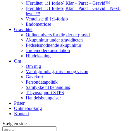
[Fertilitet: 1:1 forløb] Klar – Parat – Gravid™️
[Fertilitet: 1:1 forløb] Klar – Parat – Gravid – Next-
level ™️
Venteliste til 1:1-forløb
Endometriose
Graviditet
Onlineunivers for dig der er gravid
Akupunktur under graviditeten
Fødselsmodnende akupunktur
Jordemoderkonsultation
Hindeløsning
Om
Om mig
Værdigrundlag, mission og vision
Gavekort
Persondatapolitik
Samtykke til behandling
Tilsynsrapport STPS
Handelsbetingelser
Priser
Onlinebooking
Kontakt
Vælg en side