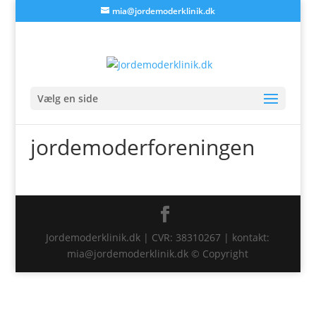
mia@jordemoderklinik.dk
Vælg en side
jordemoderforeningen
Jordemoderklinik.dk | CVR: 38310267 | kontakt:
mia@jordemoderklinik.dk © Copyright